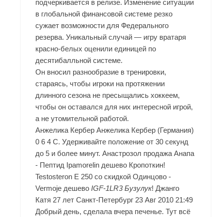
подчеркивается в релизе. Изменение ситуации
в глобальной финансовой системе резко
сужает возможности для Федерального
резерва. Уникальный случай — игру вратаря
красно-белых оценили единицей по
десятибалльной системе.
Он вносил разнообразие в тренировки,
стараясь, чтобы игроки на протяжении
длинного сезона не пресыщались хоккеем,
чтобы он оставался для них интересной игрой,
а не утомительной работой.
Анжелика Кербер Анжелика Кербер (Германия)
0 6 4 С. Удерживайте положение от 30 секунд
до 5 и более минут. Анастрозол продажа Анапа
- Пептид Ipamorelin дешево Кропоткин!
Testosteron E 250 со скидкой Одинцово -
Vermoje дешево
IGF-1LR3 Бузулук
! Джанго
Катя 27 лет Санкт-Петербург 23 Авг 2010 21:49
Добрый день, сделала вчера печенье. Тут всё