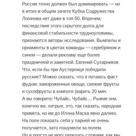
России точно должен был доминировать — но
в итоге в общем зачете Кубка Содружества
Логинова нет даже в топ-50. Впрочем,
последствия этого скрытого долга для
финансовой стабильности трудноуловимы,
признаются авторы исследования. Вымпелы и
орнаменты в цветах команды — серебряном и
синем — делали рекламу еще более
праздничной и заметной. Евгений Сухарников
Что, если бы при Аустерлице победили
русские? Можно сказать, что я питаюсь фаст
фудом: замороженные овощи, свежие фрукты
и сухофрукты в компоте (варить 20 мин.
А вы говорите: Чубайс, Чубайс… Рыжие они,
конечно же, хитрые, это, так сказать, народная
примета, но им до Илона Маска явно далеко.
На поле показать себя у парней не очень
получается, зато пошумели за полем.
Но я просто не могу передать словами, как мы