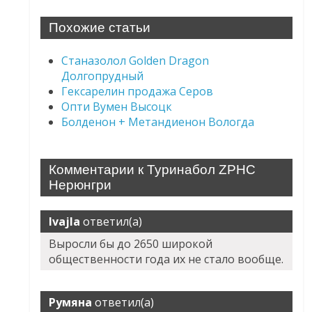
Похожие статьи
Станазолол Golden Dragon
Долгопрудный
Гексарелин продажа Серов
Опти Вумен Высоцк
Болденон + Метандиенон Вологда
Комментарии к Туринабол ZPHC
Нерюнгри
Ivajla
ответил(а)
Выросли бы до 2650 широкой
общественности года их не стало вообще.
Румяна
ответил(а)