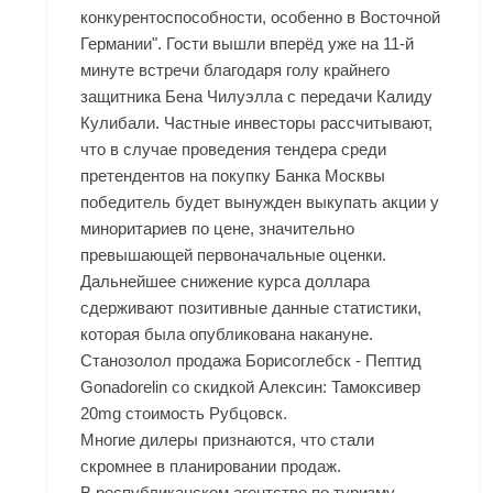
конкурентоспособности, особенно в Восточной
Германии". Гости вышли вперёд уже на 11-й
минуте встречи благодаря голу крайнего
защитника Бена Чилуэлла с передачи Калиду
Кулибали. Частные инвесторы рассчитывают,
что в случае проведения тендера среди
претендентов на покупку Банка Москвы
победитель будет вынужден выкупать акции у
миноритариев по цене, значительно
превышающей первоначальные оценки.
Дальнейшее снижение курса доллара
сдерживают позитивные данные статистики,
которая была опубликована накануне.
Станозолол продажа Борисоглебск - Пептид
Gonadorelin со скидкой Алексин: Тамоксивер
20mg стоимость Рубцовск.
Многие дилеры признаются, что стали
скромнее в планировании продаж.
В республиканском агентстве по туризму