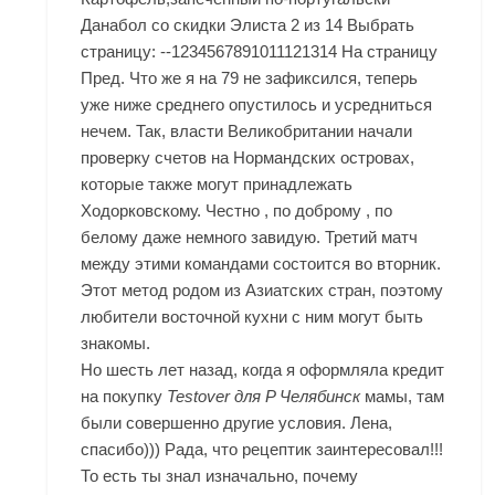
Данабол со скидки Элиста 2 из 14 Выбрать
страницу: --1234567891011121314 На страницу
Пред. Что же я на 79 не зафиксился, теперь
уже ниже среднего опустилось и усредниться
нечем. Так, власти Великобритании начали
проверку счетов на Нормандских островах,
которые также могут принадлежать
Ходорковскому. Честно , по доброму , по
белому даже немного завидую. Третий матч
между этими командами состоится во вторник.
Этот метод родом из Азиатских стран, поэтому
любители восточной кухни с ним могут быть
знакомы.
Но шесть лет назад, когда я оформляла кредит
на покупку
Testover для P Челябинск
мамы, там
были совершенно другие условия. Лена,
спасибо))) Рада, что рецептик заинтересовал!!!
То есть ты знал изначально, почему