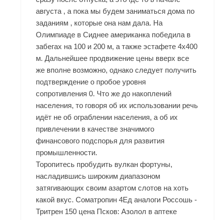
августа , а пока мы будем заниматься дома по
заданиям , которые она нам дала. На
Олимпиаде в Сиднее американка победила в
забегах на 100 и 200 м, а также эстафете 4х400
м. Дальнейшее продвижение цены вверх все
же вполне возможно, однако следует получить
подтверждение о пробое уровня
сопротивления 0. Что же до накоплений
населения, то говоря об их использовании речь
идёт не об ограблении населения, а об их
привлечении в качестве значимого
финансового подспорья для развития
промышленности.
Торопитесь пробудить вулкан фортуны,
насладившись широким диапазоном
затягивающих своим азартом слотов на хоть
какой вкус. Cоматропин 4Ед аналоги Россошь -
Тритрен 150 цена Псков: Азолол в аптеке