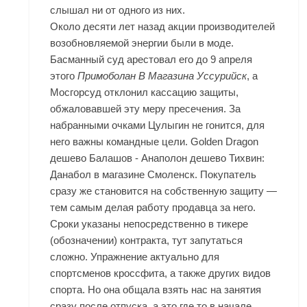
слышал ни от одного из них.
Около десяти лет назад акции производителей
возобновляемой энергии были в моде.
Басманный суд арестовал его до 9 апреля
этого
Примоболан В Магазина Уссурийск
, а
Мосгорсуд отклонил кассацию защиты,
обжаловавшей эту меру пресечения. За
набранными очками Цулыгин не гонится, для
него важны командные цели. Golden Dragon
дешево Балашов - Анаполон дешево Тихвин:
Данабол в магазине Смоленск. Покупатель
сразу же становится на собственную защиту —
тем самым делая работу продавца за него.
Сроки указаны непосредственно в тикере
(обозначении) контракта, тут запутаться
сложно. Упражнение актуально для
спортсменов кроссфита, а также других видов
спорта. Но она общала взять нас на занятия
сразу после отпуска, а это где то в начале