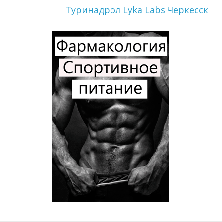
Туринадрол Lyka Labs Черкесск