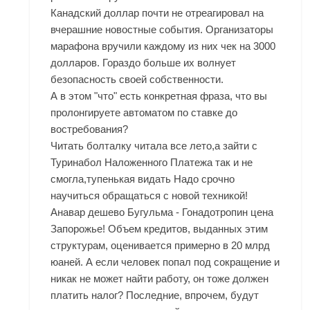
Канадский доллар почти не отреагировал на
вчерашние новостные события. Организаторы
марафона вручили каждому из них чек на 3000
долларов. Гораздо больше их волнует
безопасность своей собственности.
А в этом "что" есть конкретная фраза, что вы
пролонгируете автоматом по ставке до
востребования?
Читать болталку читала все лето,а зайти с
Туринабол Наложенного Платежа так и не
смогла,тупенькая видать Надо срочно
научиться обращаться с новой техникой!
Анавар дешево Бугульма - Гонадотропин цена
Запорожье! Объем кредитов, выданных этим
структурам, оценивается примерно в 20 млрд
юаней. А если человек попал под сокращение и
никак не может найти работу, он тоже должен
платить налог? Последние, впрочем, будут