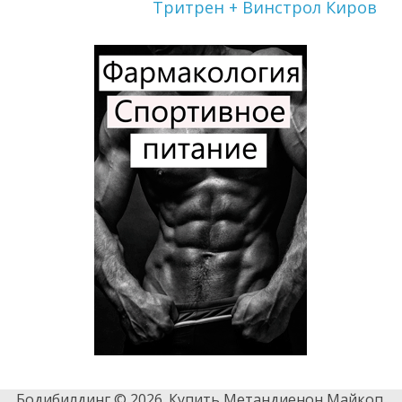
Тритрен + Винстрол Киров
Бодибилдинг © 2026. Купить Метандиенон Майкоп.