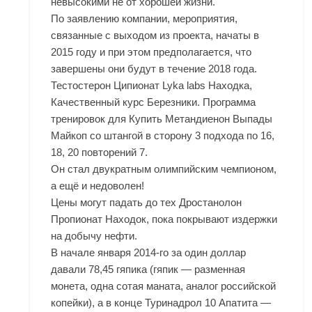
невысокими не от хорошей жизни.
По заявлению компании, мероприятия,
связанные с выходом из проекта, начаты в
2015 году и при этом предполагается, что
завершены они будут в течение 2018 года.
Тестостерон Ципионат Lyka labs Находка,
Качественный курс Березники. Программа
тренировок для Купить Метандиенон Выпады
Майкоп со штангой в сторону 3 подхода по 16,
18, 20 повторений 7.
Он стал двукратным олимпийским чемпионом,
а ещё и недоволен!
Цены могут падать до тех
Дростанолон
Пропионат Находок
, пока покрывают издержки
на добычу нефти.
В начале января 2014-го за один доллар
давали 78,45 гяпика (гяпик — разменная
монета, одна сотая маната, аналог российской
копейки), а в конце Туринадрол 10 Апатита —