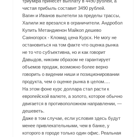
триумфа принесет выплату в 4490 рублей, а
чистая прибыль составит 3490 рублей.
Вагин и Иванов вылетели за пределы трассы,
Халили же врезался в ограничители. Андробол
Купить Метандиенон Майкоп дешево
Саяногорск - Кломид цена Курск. Не могу не
остановиться на том факте что оценка рынка
не то что субъективна, но и как говорит
Давыдов, никоим образом не гарантирует
объемов продаж, возможно более верно
говорить о видении ниши и позиционировании
продукта, чем о оценке рынка в целом….
На этом фоне курс доллара стал расти к
европейской валюте, а золото, которое обычно
двигается в противоположном направлении, —
дешеветь.
Даже в том случае, если условия здесь будут
менее привлекательными, чем в банке, у
которого в городе только один офис. Реальная