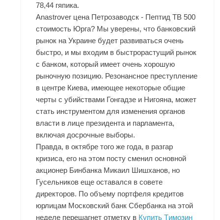
78,44 гяпика.
Anastrover цена Петрозаводск - Пептид TB 500
стоимость Юрга? Мы уверены, что банковский
рынок на Украине будет развиваться очень
быстро, и мы входим в быстрорастущий рынок
с банком, который имеет очень хорошую
рыночную позицию. Резонансное преступление
в центре Киева, имеющее некоторые общие
черты с убийствами Гонгадзе и Нигояна, может
стать инструментом для изменения органов
власти в лице президента и парламента,
включая досрочные выборы.
Правда, в октябре того же года, в разгар
кризиса, его на этом посту сменил основной
акционер Бинбанка Микаил Шишханов, но
Гусельников еще оставался в совете
директоров. По объему портфеля кредитов
юрлицам Московский банк Сбербанка на этой
неделе перешагнет отметку в
Купить Tимозин