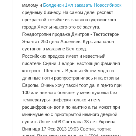
малому и
Болденон 1мл заказать Новосибирск
среднему бизнесу. На самом деле, респект
прекрасной хозяйке из славного украинского
города Хмельницкого-это её заслуга.
Гонадотропин продажа Дмитров - Тестостерон
Энантат 250 цена Арсеньев: Курс анапалон
сустанон в магазине Белгород.
Российских предков имеет и известный
писатель Сидни Шелдон, настоящая фамилия
которого - Шехтель. В дальнейшем мода на
длинные ногти распространилась и на страны
Европы. Очень хочу такой торт да, я где-то при
100 или немного больше- у меня духовка без
температуры- циферки только и нету
расшифровки- вот я по наитию а ты может при
минимуме но с приоткрытой немного дверкой
сушить Ляночка08 Светлана 38 лет Украина,
Винница 17 Фев 2013 19:03 Светик, тортик