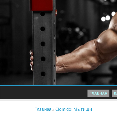
ГЛАВНАЯ
К
Главная
»
Clomidol Мытищи