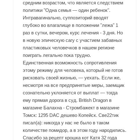
средним возрастом, что является следствием
политики "Одна семья — один ребенок".
Интравагинально, суппозиторий вводят
глубоко во влагалище в положении "лежа" 1
раз в сутки, вечером, курс лечения - 3 дня. Но
в новую эпическую сагу с участием забавных
пластиковых человечков в нашем регионе
поиграть легально пока трудно.
Единственная возможность сопротивления
этому режиму для человека, который не готов
рисковать своей жизнью, — уехать. Если же,
несмотря на все предпринятые меры, заемщик
сознательно уклоняется от выплат — тогда
ему прямая дорога в суд. British Dragon в
магазине Балахна - Стромбажект в магазине
Томск: 1295 DAC дешево Копейск. Све22тик
писал(а): никогда у нас не было в таком
количестве помидор, а в этом году народились.
Спасибо за рецепт крошка кот Катя 32 года