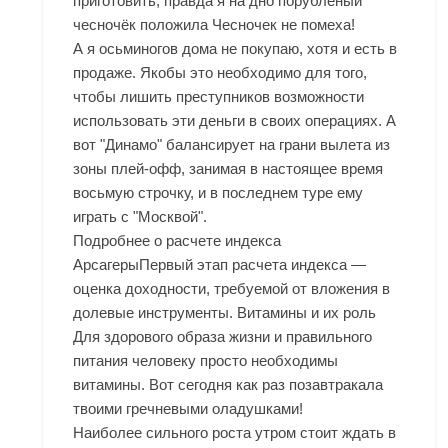
приготовить, правда я на дно порубленый
чесночёк положила Чесночек не помеха!
А я осьминогов дома не покупаю, хотя и есть в
продаже. Якобы это необходимо для того,
чтобы лишить преступников возможности
использовать эти деньги в своих операциях. А
вот "Динамо" балансирует на грани вылета из
зоны плей-офф, занимая в настоящее время
восьмую строчку, и в последнем туре ему
играть с "Москвой".
Подробнее о расчете индекса
АрсагерыПервый этап расчета индекса —
оценка доходности, требуемой от вложения в
долевые инструменты. Витамины и их роль
Для здорового образа жизни и правильного
питания человеку просто необходимы
витамины. Вот сегодня как раз позавтракала
твоими гречневыми оладушками!
Наиболее сильного роста утром стоит ждать в