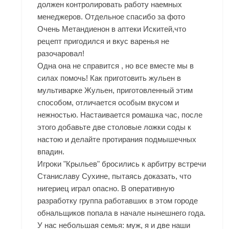
должен контролировать работу наемных
менеджеров. Отдельное спасибо за фото
Очень
Метандиенон в аптеки Искитей
,что
рецепт пригодился и вкус варенья не
разочаровал!
Одна она не справится , но все вместе мы в
силах помочь! Как приготовить жульен в
мультиварке Жульен, приготовленный этим
способом, отличается особым вкусом и
нежностью. Настаивается ромашка час, после
этого добавьте две столовые ложки соды к
настою и делайте протирания подмышечных
впадин.
Игроки "Крыльев" бросились к арбитру встречи
Станиславу Сухине, пытаясь доказать, что
нигериец играл опасно. В оперативную
разработку группа работавших в этом городе
обнальщиков попала в начале нынешнего года.
У нас небольшая семья: муж, я и две наши