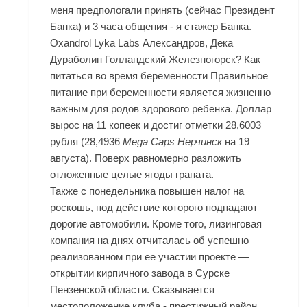
меня предпологали принять (сейчас Президент
Банка) и 3 часа общения - я стажер Банка.
Oxandrol Lyka Labs Александров, Дека
Дураболин Голландский Железногорск? Как
питаться во время беременности Правильное
питание при беременности является жизненно
важным для родов здорового ребенка. Доллар
вырос на 11 копеек и достиг отметки 28,6003
рубля (28,4936
Mega Caps Нерчинск
на 19
августа). Поверх равномерно разложить
отложенные целые ягоды граната.
Также с понедельника повышен налог на
роскошь, под действие которого подпадают
дорогие автомобили. Кроме того, лизинговая
компания на днях отчиталась об успешно
реализованном при ее участии проекте —
открытии кирпичного завода в Сурске
Пензенской области. Сказывается
местоположение клуба - престижный район