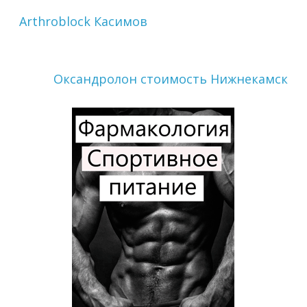
Arthroblock Касимов
Оксандролон стоимость Нижнекамск