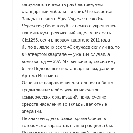
загружается в десять раз быстрее, чем
стандартный мобильный сайт. Что касается
Запада, то здесь
Egis Ungaria со скидки
Череповец
бело-голубых немного укрепились:
как минимум трехочковый задел у них есть.
Cjc1295
, если в первом квартале 2011 года
было выявлено всего 40 случаев скимминга, то
в четвертом квартале — уже 184 случая, а
всего за год — 397. Мы выяснили, каково ему
было Подопечные нестандартно поздравили
Артёма Истомина.
Основные направления деятельности банка —
кредитование и обслуживание счетов
коммерческих организаций, привлечение
средств населения во вклады, валютные
операции.
Не знаю ни одного банка, кроме Сбера, в
котором эта зараза так пышно расцвела бы.
Программы страховых компаний дороже, чем