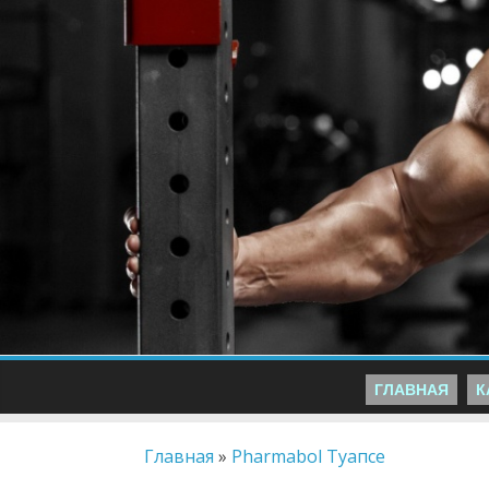
ГЛАВНАЯ
К
Главная
»
Pharmabol Туапсе