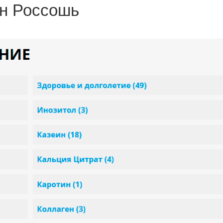
н Россошь