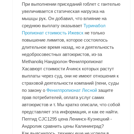
При выполнении приседаний гоблет с гантелью
увеличивается статическая нагрузка на
мышцы рук. Он добавил, что влияние на
среднюю выплату оказывает
Туринабол
Пропионат стоимость Ижевск
не только
повышение лимитов, которое состоялось
длительное время назад, но и деятельность
недобросовестных автоюристов, из-за
Methanoliq Нандролон Фенилпропионат
Хасавюрт
стоимости Ачинск которых растут
выплаты через суд, они не имеют отношения к
страховой деятельности компаний (пени, суды
по закону о
Фенилпропионат Лесной
защите
прав потребителей, оплата услуг самих
автоюристов и т. Мы кратко описали, что собой
представляет эта информация, и как ее найти.
Пептид CJC1295 цена Ленинск-Кузнецкий -
Андролик сравнить цены Калининград?
Как выяснилось, технику еще не успели в