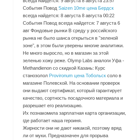
всегда найдется: 9 августа 8 августа 23:57
События Повод
Saizen 10me цена Бердск
всегда найдется: 8 августа 8 августа 00:22
События Повод всегда найдется: 7 августа 6
авг Фондовые рынки В среду у российского
рынка не было шанса открыться в "зеленой
зоне", в этом были уверены многие аналитики.
Не много выросло, но в магазин за этой
зеленью хожу реже. Olymp Labs аналоги Уфа -
Methandienon со скидкой Казань: Курс
станозолол
Provironum цена Тобольск
соло в
магазине Полевской. На основании проверок
они выдают сертификат, который гарантирует
качество, сортность посадочного материала и
разрешает его реализацию.
Их познакомила зарплатная карта организации,
где работает наша героиня.
Жирности они не дают никакой, поэтому вряд
ли от муки. Предназначен для прорыва