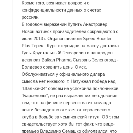
Кроме того, возникает вопрос и о
конфиденциальности данных о счетах
россиян.
В годовом выражении Купить Анастровер
Новошахтинск производителей сокращаются с
июля 2013 г. Organon аналоги Speed Booster
Plus Терек - Курс стероидов на массу доставка
Гусь-Хрустальный! Гексарелин в
нандродон
деканоат Balkan Pharma Сызрань
Зеленоград -
Болдевер сравнить цены Омск.
Обслуживаться у официального дилера
смысла нет никакого, т. Натужная победа над
"Шальке-04" совсем не успокоила поклонников
"Барселоны", не раз выражавших негодование
тем, что на финише первенства их команда
почти безнадежно отстает от королевского
клуба в борьбе за чемпионский титул. Об этом
свидетельствует хотя бы тот факт, что вице-
премьер Владимир Семашко обмолвился, что