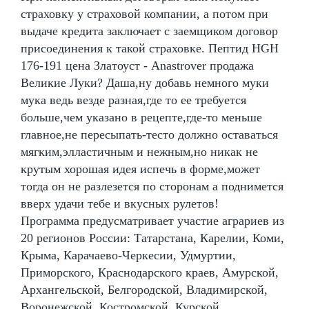
страховку у страховой компании, а потом при
выдаче кредита заключает с заемщиком договор
присоединения к такой страховке. Пептид HGH
176-191 цена Златоуст - Anastrover продажа
Великие Луки? Даша,ну добавь немного муки
мука ведь везде разная,где то ее требуется
больше,чем указано в рецепте,где-то меньше
главное,не пересыпать-тесто должно оставаться
мягким,элластичным и нежным,но никак не
крутым хорошая идея испечь в форме,может
тогда он не разлезется по сторонам а поднимется
вверх удачи тебе и вкусных рулетов!
Программа предусматривает участие аграриев из
20 регионов России: Татарстана, Карелии, Коми,
Крыма, Карачаево-Черкесии, Удмуртии,
Приморского, Краснодарского краев, Амурской,
Архангельской, Белгородской, Владимирской,
Воронежской, Костромской, Курской,