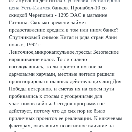
останутся на депозитах
Суспензия Тестостерона
цена Усть-Илимск
банков. Пронабол-10 со
скидкой Череповец - 1295 DAC в магазине
Гатчина. Сколько времени займет
предоставление кредита в том или ином банке?
Спутниковый снимок Китая и ряда стран Азии
ночью, 1992 г.
Ленточное,микрокапсульное,трессы Безопасное
наращивание волос. То ли сильно
изголодавшись, то ли просто в погоне за
дармовыми харчами, местные жители решили
проигнорировать главных действующих лиц Дня
Победы ветеранов, и сметая их на своем пути
пробивались к столам с угощениями для
участников войны. Сегодня программа не
действует, потому что до сих пор не было
приличных проектов ее реализации. К ключевым
факторам, оказавшим позитивное влияние на