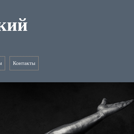
кий
м
Контакты