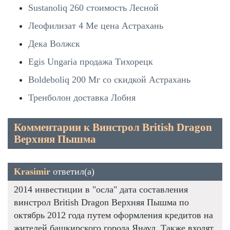
Sustanoliq 260 стоимость Лесной
Леофилизат 4 Ме цена Астрахань
Дека Волжск
Egis Ungaria продажа Тихорецк
Boldeboliq 200 Мг со скидкой Астрахань
Тренболон доставка Лобня
Комментарии к Винстрол British Dragon
Верхняя Пышма
Krasimir
ответил(а)
2014 инвестиции в "осла" дата составления
винстрол British Dragon Верхняя Пышма по
октябрь 2012 года путем оформления кредитов на
жителей башкирского города Янаул. Также входят