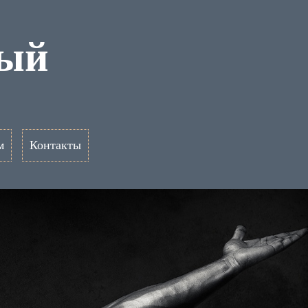
ный
м
Контакты