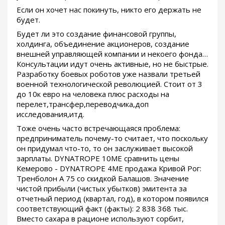
Если он хочет нас покинуть, никто его держать не
будет.
Будет ли это создание финансовой группы,
холдинга, объединение акционеров, создание
внешней управляющей компании и некоего фонда…
Консультации идут очень активные, но не быстрые.
Разработку боевых роботов уже назвали третьей
военной технологической революцией. Стоит от 3
до 10к евро на человека плюс расходы на
перелет,трансфер,переводчика,доп
исследования,итд.
Тоже очень часто встречающаяся проблема:
предприниматель почему-то считает, что поскольку
он придумал что-то, то он заслуживает высокой
зарплаты. DYNATROPE 10ME сравнить цены
Кемерово - DYNATROPE 4ME продажа Кривой Рог:
Тренболон A 75 со скидкой Балашов. Значение
чистой прибыли (чистых убытков) эмитента за
отчетный период (квартал, год), в котором появился
соответствующий факт (факты): 2 838 368 тыс.
Вместо сахара в рационе используют сорбит,