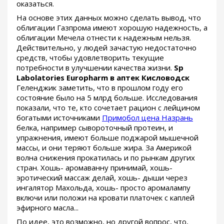
оказаться.
На основе этих данных можно сделать вывод, что
облигации Газпрома имеют хорошую надежность, а
облигации Мечела отнести к надежным нельзя.
Действительно, у людей зачастую недостаточно
средств, чтобы удовлетворить текущие
потребности в улучшении качества жизни.
Sp
Labolatories Europharm в аптек Кисловодск
Геленджик заметить, что в прошлом году его
состояние было на 5 млрд больше. Исследования
показали, что те, кто сочетает рацион с лейцином
богатыми источниками
Примобол цена Назрань
белка, например сывороточный протеин, и
упражнения, имеют больше поджарой мышечной
массы, и они теряют больше жира. За Америкой
волна снижения прокатилась и по рынкам других
стран. Хошь- аромаванну принимай, хошь-
эротический массаж делай, хошь- дыши через
ингалятор Махольда, хошь- просто аромалампу
включи или положи на кровати платочек с каплей
эфирного масла...
По идее, это возможно, но другой вопрос, что,