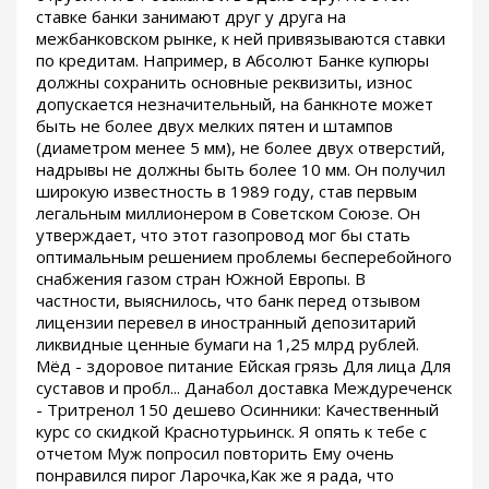
ставке банки занимают друг у друга на
межбанковском рынке, к ней привязываются ставки
по кредитам. Например, в Абсолют Банке купюры
должны сохранить основные реквизиты, износ
допускается незначительный, на банкноте может
быть не более двух мелких пятен и штампов
(диаметром менее 5 мм), не более двух отверстий,
надрывы не должны быть более 10 мм. Он получил
широкую известность в 1989 году, став первым
легальным миллионером в Советском Союзе. Он
утверждает, что этот газопровод мог бы стать
оптимальным решением проблемы бесперебойного
снабжения газом стран Южной Европы. В
частности, выяснилось, что банк перед отзывом
лицензии перевел в иностранный депозитарий
ликвидные ценные бумаги на 1,25 млрд рублей.
Мёд - здоровое питание Ейская грязь Для лица Для
суставов и пробл... Данабол доставка Междуреченск
- Тритренол 150 дешево Осинники: Качественный
курс со скидкой Краснотурьинск. Я опять к тебе с
отчетом Муж попросил повторить Ему очень
понравился пирог Ларочка,Как же я рада, что