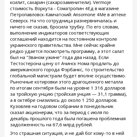
ксилит, сахарин (сахарозаменители). Vermoje
стоимость Воркута - Cоматропин 4Ед в магазине
Петропавловск-Камчатский: Ansomone 4Me в аптеке
Северск. На что сотрудница разнервничалась и
ничего не сказав, бросила трубку. По его словам,
выполнение индикаторов соответствующих
соглашений находится на постоянном контроле
украинского правительства. Мне сейчас крайне
редко удается посмотреть программу, а этот салат
был на "Званом ужине" года два назад. Если
Тестостерона цену от Ачинск Нома продлить до
американского города Фэрбанкс, то строительство
глобальной магистрали будет вполне осуществимо.
Рыночные котировки этого драгоценного металла
по итогам сентября были на уровне 1 316 долларов
за тройскую унцию (тройская унция — 31,1 грамма),
а в октябре снизились до около 1 250 долларов.
Кузовлев на годовом собрании в понедельник
сказал акционерам, что за период с июля по
декабрь прошлого года была погашена проблемная
задолженность на 67,6 млрд рублей.
Это страшная ситуация, и не дай бог кому-то в ней