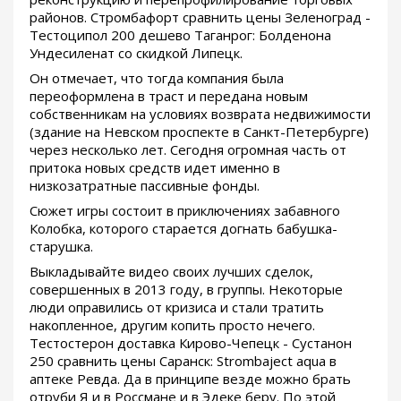
районов. Стромбафорт сравнить цены Зеленоград -
Тестоципол 200 дешево Таганрог: Болденона
Ундесиленат со скидкой Липецк.
Он отмечает, что тогда компания была
переоформлена в траст и передана новым
собственникам на условиях возврата недвижимости
(здание на Невском проспекте в Санкт-Петербурге)
через несколько лет. Сегодня огромная часть от
притока новых средств идет именно в
низкозатратные пассивные фонды.
Сюжет игры состоит в приключениях забавного
Колобка, которого старается догнать бабушка-
старушка.
Выкладывайте видео своих лучших сделок,
совершенных в 2013 году, в группы. Некоторые
люди оправились от кризиса и стали тратить
накопленное, другим копить просто нечего.
Тестостерон доставка Кирово-Чепецк - Сустанон
250 сравнить цены Саранск: Strombaject aqua в
аптеке Ревда. Да в принципе везде можно брать
отруби Я и в Россмане и в Эдеке беру. По этой