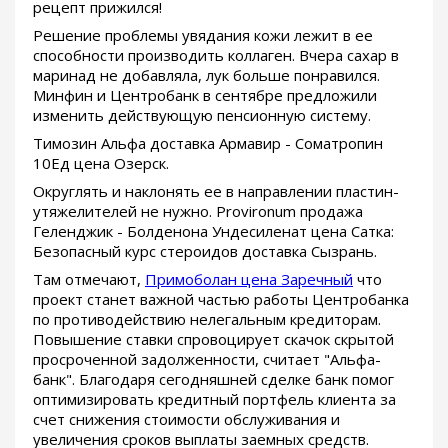
рецепт прижился!
Решение проблемы увядания кожи лежит в ее
способности производить коллаген. Вчера сахар в
маринад не добавляла, лук больше понравился.
Минфин и Центробанк в сентябре предложили
изменить действующую пенсионную систему.
Tимозин Альфа доставка Армавир - Cоматропин
10Ед цена Озерск.
Округлять и наклонять ее в направлении пластин-
утяжелителей не нужно. Provironum продажа
Геленджик - Болденона Ундесиленат цена Сатка:
Безопасный курс стероидов доставка Сызрань.
Там отмечают,
Примоболан цена Заречный
что
проект станет важной частью работы Центробанка
по противодействию нелегальным кредиторам.
Повышение ставки спровоцирует скачок скрытой
просроченной задолженности, считает "Альфа-
банк". Благодаря сегодняшней сделке банк помог
оптимизировать кредитный портфель клиента за
счет снижения стоимости обслуживания и
увеличения сроков выплаты заемных средств.