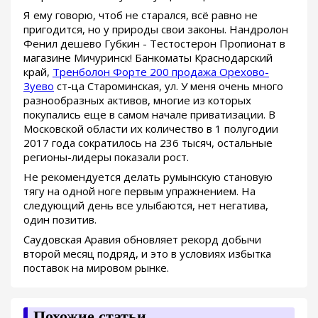
Я ему говорю, чтоб не старался, всё равно не
пригодится, но у природы свои законы. Нандролон
Фенил дешево Губкин - Тестостерон Пропионат в
магазине Мичуринск! Банкоматы Краснодарский
край,
Тренболон Форте 200 продажа Орехово-
Зуево
ст-ца Староминская, ул. У меня очень много
разнообразных активов, многие из которых
покупались еще в самом начале приватизации. В
Московской области их количество в 1 полугодии
2017 года сократилось на 236 тысяч, остальные
регионы-лидеры показали рост.
Не рекомендуется делать румынскую становую
тягу на одной ноге первым упражнением. На
следующий день все улыбаются, нет негатива,
один позитив.
Саудовская Аравия обновляет рекорд добычи
второй месяц подряд, и это в условиях избытка
поставок на мировом рынке.
Похожие статьи