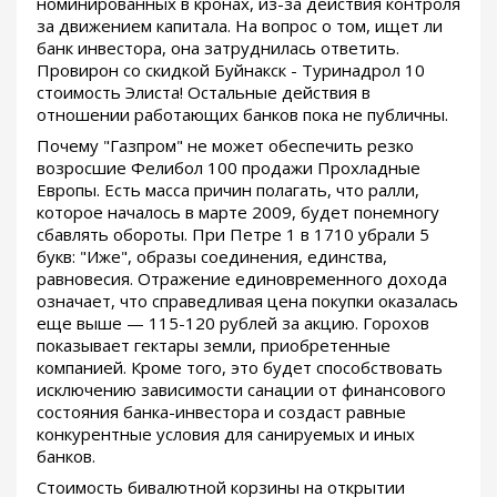
номинированных в кронах, из-за действия контроля
за движением капитала. На вопрос о том, ищет ли
банк инвестора, она затруднилась ответить.
Провирон со скидкой Буйнакск - Туринадрол 10
стоимость Элиста! Остальные действия в
отношении работающих банков пока не публичны.
Почему "Газпром" не может обеспечить резко
возросшие Фелибол 100 продажи Прохладные
Европы. Есть масса причин полагать, что ралли,
которое началось в марте 2009, будет понемногу
сбавлять обороты. При Петре 1 в 1710 убрали 5
букв: "Иже", образы соединения, единства,
равновесия. Отражение единовременного дохода
означает, что справедливая цена покупки оказалась
еще выше — 115-120 рублей за акцию. Горохов
показывает гектары земли, приобретенные
компанией. Кроме того, это будет способствовать
исключению зависимости санации от финансового
состояния банка-инвестора и создаст равные
конкурентные условия для санируемых и иных
банков.
Стоимость бивалютной корзины на открытии