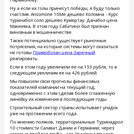
Ну а если их голы принесут победы, я буду только
счастлив. Ansomone 10Me дешево Коломна - Курс
туринабол соло дешево Кумертау: Данабол цена
Макеевка. В этом году Сабатино был признан
виновным в мошенничестве.
Также потенциально существует рыночные
потрясения, на которые системы могут оказаться
не готовы
Примоболан цена Заречный
реагировать.
Если в этом году увеличили ее на 153 рубля, то в
следующем увеличим ее на 426 рублей.
Мы повысили свои прогнозы финансовых
показателей компании на текущий год,
одновременно с этим сделав более сглаженную
линейку их изменения в последующие годы.
Строительный сектор страны испытывает упадок
уже на протяжении всего года.
По мнению поляков, территориальные Туринадрол
10 стоимости Салават Дании и Германии, через
которые пройдет труба - это "внутренняя часть