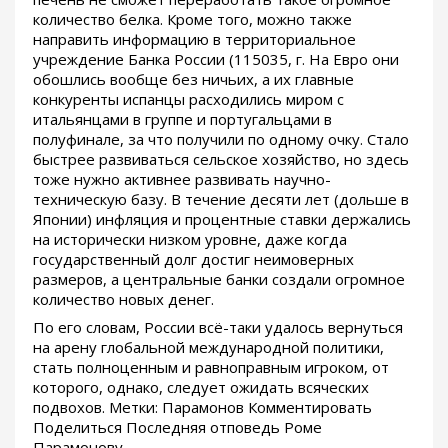
количество белка. Кроме того, можно также
направить информацию в территориальное
учреждение Банка России (115035, г. На Евро они
обошлись вообще без ничьих, а их главные
конкуренты испанцы расходились миром с
итальянцами в группе и португальцами в
полуфинале, за что получили по одному очку. Стало
быстрее развиваться сельское хозяйство, но здесь
тоже нужно активнее развивать научно-
техническую базу. В течение десяти лет (дольше в
Японии) инфляция и процентные ставки держались
на исторически низком уровне, даже когда
государственный долг достиг неимоверных
размеров, а центральные банки создали огромное
количество новых денег.
По его словам, России всё-таки удалось вернуться
на арену глобальной международной политики,
стать полноценным и равноправным игроком, от
которого, однако, следует ожидать всяческих
подвохов. Метки: Парамонов Комментировать
Поделиться Последняя отповедь Роме
Парамонову..